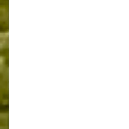
NEUESTE BEITRÄGE
Zwischen Salzhalle und Einsatzleitwagen – Tag der offenen Tür in
Magstadt
Rutesheimer Autoschau 2026 zwischen Tradition und Wandel
Tobias Pokrop startet offiziell als neuer Rathauschef in
Rutesheim
Mit Musik und Muskelkraft – Maichingen feierte den 1. Mai
Leonberger Frühlingstage 2026 – Erlebnis rund um die Berliner
Straße
KATEGORIEN
Ausstellungen
Baustellen