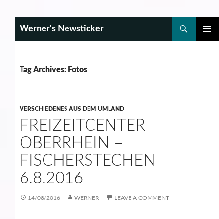
Search
Werner's Newsticker
SKIP
PRIMAR
TO
MENU
CONTENT
Tag Archives: Fotos
VERSCHIEDENES AUS DEM UMLAND
FREIZEITCENTER
OBERRHEIN –
FISCHERSTECHEN
6.8.2016
14/08/2016
WERNER
LEAVE A COMMENT