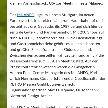
kleinen Vorgeschmack. US-Car Meeting meets Milaneo.
Das
MILANEO
liegt im Herzen Stuttgart, im neuen
Europaviertel, in direkter Nähe zum Hauptbahnhof und
besteht aus drei Gebäude. Bis 1989 befand sich hier der
zentrale Güter- und Rangierbahnhof. Mit 200 Shops auf
rund 43.000 Quadratmetern dazu viele Dienstleistungs-
und Gastronomiebetriebe gehört es zu den schönsten
und größten Einkaufszentren in Süddeutschland.
Zwischen den ausgestellten Fahrzeugen fand am 5.7 die
Pressekonferenz zum US-Car-Meeting statt. Auf der
Pressekonferenz anwesend waren die Gastgeberin
Andrea Poul, Center Managerin des MILANEO, Karl
Ulrich Herrmann, Geschäftsführender Gesellschafter der
RETRO Messen GmbH, Jürgen Zanetti,
Organisationspartner, Max D. Krpanic, Dr. Mechanik,
Motorrad-Design-Atelier.
Das US-Car Meeting findet nach 8 Jahren zum erste mal