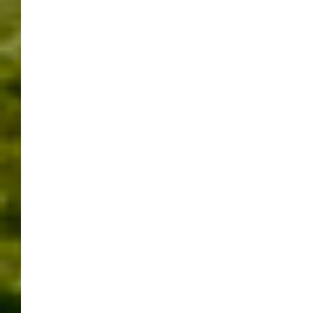
Böblingen / Sindelfingen
Fussball
Home
In eigener Sache
Leonberg
Messen
Mondfinsternis
Natur
Naturerscheinungen
nx.werner-sindelfingen.de
Sail 2015 Bremerhaven
Skurriles am Straßenrand