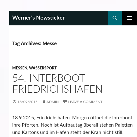
Search
Werner's Newsticker
SKIP
PRIMAR
TO
MENU
CONTENT
Tag Archives: Messe
MESSEN
,
WASSERSPORT
54. INTERBOOT
FRIEDRICHSHAFEN
18/09/2015
ADMIN
LEAVE A COMMENT
18.9.2015, Friedrichshafen. Morgen öffnet die Interboot
ihre Pforten. Noch ist Aufbautag überall stehen Paletten
und Kartons und im Hafen steht der Kran nicht still.