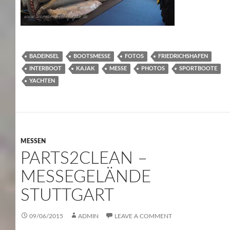
BADEINSEL
BOOTSMESSE
FOTOS
FRIEDRICHSHAFEN
INTERBOOT
KAJAK
MESSE
PHOTOS
SPORTBOOTE
YACHTEN
MESSEN
PARTS2CLEAN –
MESSEGELÄNDE
STUTTGART
09/06/2015
ADMIN
LEAVE A COMMENT