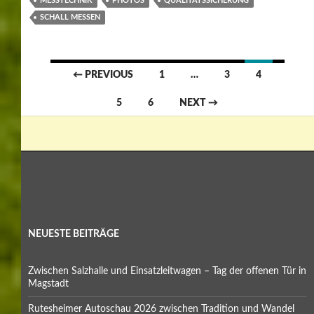
MESSTECHNIK
PHOTOS
QUALITÄTSSICHERUNG
SCHALL MESSEN
Posts
← PREVIOUS
1
…
3
4
navigation
5
6
NEXT →
NEUESTE BEITRÄGE
Zwischen Salzhalle und Einsatzleitwagen – Tag der offenen Tür in
Magstadt
Rutesheimer Autoschau 2026 zwischen Tradition und Wandel