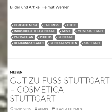
Bilder und Artikel Helmut Werner
DEUTSCHE MESSE
FACHMESSE
FOTOS
INDUSTRIELLE TEILEREINIGUNG
MESSE
MESSE STUTTGART
PARTS2CLEAN
PHOTOS
REINIGUNG
REINIGUNGSANLAGEN
REINIGUNGSMEDIEN
STUTTGART
MESSEN
GUT ZU FUSS STUTTGART
– COSMETICA
STUTTGART
16/05/2015
ADMIN
LEAVE A COMMENT