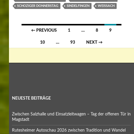
SCHOZIGER DONNERSTAG
SINDELFINGEN
WEISSACH
Posts
← PREVIOUS
1
…
8
9
navigation
10
…
93
NEXT →
NEUESTE BEITRÄGE
Zwischen Salzhalle und Einsatzleitwagen – Tag der offenen Tür in
Magstadt
Rutesheimer Autoschau 2026 zwischen Tradition und Wandel