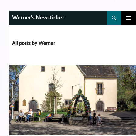
Search
Werner's Newsticker
SKIP
PRIMAR
TO
MENU
CONTENT
All posts by Werner