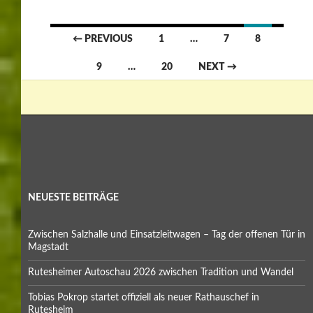
Posts
← PREVIOUS
1
…
7
8
navigation
9
…
20
NEXT →
NEUESTE BEITRÄGE
Zwischen Salzhalle und Einsatzleitwagen – Tag der offenen Tür in
Magstadt
Rutesheimer Autoschau 2026 zwischen Tradition und Wandel
Tobias Pokrop startet offiziell als neuer Rathauschef in
Rutesheim