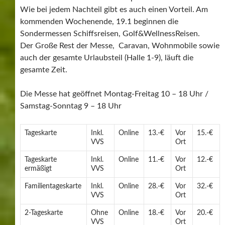
Wie bei jedem Nachteil gibt es auch einen Vorteil. Am
kommenden Wochenende, 19.1 beginnen die
Sondermessen Schiffsreisen, Golf&WellnessReisen.
Der Große Rest der Messe, Caravan, Wohnmobile sowie
auch der gesamte Urlaubsteil (Halle 1-9), läuft die
gesamte Zeit.
Die Messe hat geöffnet Montag-Freitag 10 – 18 Uhr /
Samstag-Sonntag 9 – 18 Uhr
Tageskarte
Inkl.
Online
13.-€
Vor
15.-€
VVS
Ort
Tageskarte
Inkl.
Online
11.-€
Vor
12.-€
ermäßigt
VVS
Ort
Familientageskarte
Inkl.
Online
28.-€
Vor
32.-€
VVS
Ort
2-Tageskarte
Ohne
Online
18.-€
Vor
20.-€
VVS
Ort