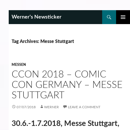
Search
Werner's Newsticker
SKIP
PRIMAR
TO
MENU
CONTENT
Tag Archives: Messe Stuttgart
MESSEN
CCON 2018 – COMIC
CON GERMANY – MESSE
STUTTGART
07/07/2018
WERNER
LEAVE A COMMENT
30.6.-1.7.2018, Messe Stuttgart,