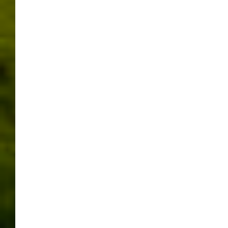
So – ab jetzt sind 7 Messen gleichzeitig
geöffnet
Natürlich reicht auch die normale Eintrittskarte um alle 7
Messen zu besuchen. Jedoch bevor sie in den Eingang
Ost gehen, gibt es eine Aktion auf der Messeplazza.
Einen Weltrekordversuch „Größte Open Air Ausstellung
von gehäckelten Pfostenmützen“ von Frau Elke Hahn,
der Macherin der Aktion. Es lohnt sich die
Pfostenmützen anzusehen.
So jetzt zur Messe. In Halle 1, wie schon die letzten
Male, die Spielemesse und die Kreativ. Halle 3 die
Babywelt. Modelle und Technik gibt es dann in Halle 5
und 7. Wer Hunger bekommen möchte ist auf der
„veggie & frei von“ und der „eat & Style“ richtig. Diese
Messen sind dann in Halle 9 und 2. Es ist also einiges
geboten auf der Messe Stuttgart.