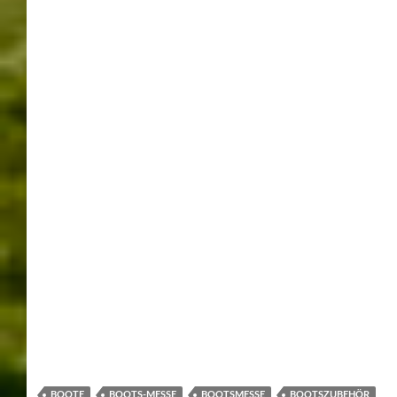
Diesen Brauch findet man in der Flussschifffahrt. Eines
der Bekanntesten Fischerstechen ist das in Ulm.
Hier im Freizeitcenter Oberrhein haben sich 36 Teams
gemeldet und so für eine fünf stündige Veranstaltung
gesorgt. Auch der
Motoryachtclub aus Greffern
war mit
einem Team dabei. Auf die ersten 3 Sieger-Teams wartete
jede Menge Bier. Leider landete der MYC-Greffern nur
im Mittelfeld.
Am Abend gab’s noch Live-Musik mit den
Topstars aus
Hügelsheim
. Die Siegerehrung gab dann ab 22:00 Uhr.
Einige Fotos vom Fischerstechen und vom Festabend
gibt’s hier.
Text / Fotos Helmut Werner