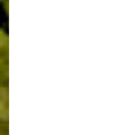
WASSERSPORTMESSE
VERSCHIEDENES AUS DEM UMLAND
FREIZEITCENTER
OBERRHEIN –
FISCHERSTECHEN
6.8.2016
14/08/2016
WERNER
LEAVE A COMMENT
6.8.2016, Freizeitcenter
Oberrhein, Fischerstechen.
Das
Freizeitcenter Oberrhein
, was am Rhein bei Baden