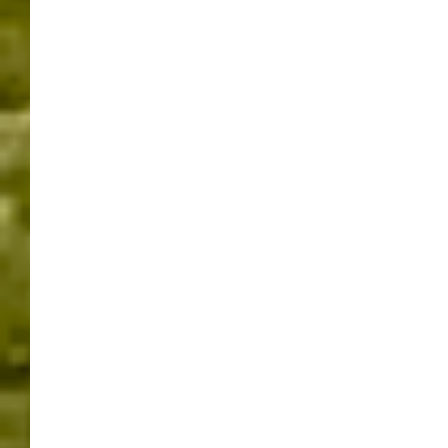
Baden liegt, bietet jede Menge Erholung. Egal ob sie mit
den Zelt, Wohnwagen oder Wohnmobil anreisen hier
gibt es Entspannung und Freizeitspaß. Miet-Ferienhäuser
und Mietcaravans sind natürlich auch vorhanden. Direkt
im Center befinden sich auch zwei große Badeseen an
denen auch verschieden Freizeitaktivitäten und
Wettkämpfe stattfinden.
Am 6.8.2016 war ich da bei einer Veranstaltung die war
…
Das alljährige Fischerstechen im Freizeitcenter.
Mit dem Fischerstechen bei dem immer zwei
Mannschaften in Booten gegeneinander Antreten. In
diesem Fall sind es 5er Teams, wobei 4 Personen im Boot
sitzen und der 5te mit einer Lanze bewaffnet stehend
versucht den Gegner vom Boot zu stoßen.