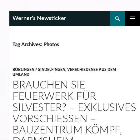
Search
Werner's Newsticker
SKIP
PRIMAR
TO
MENU
CONTENT
Tag Archives: Photos
BÖBLINGEN / SINDELFINGEN
,
VERSCHIEDENES AUS DEM
UMLAND
BRAUCHEN SIE
FEUERWERK FÜR
SILVESTER? – EXKLUSIVES
VORSCHIESSEN – B
AUZENTRUM KÖMPF, D