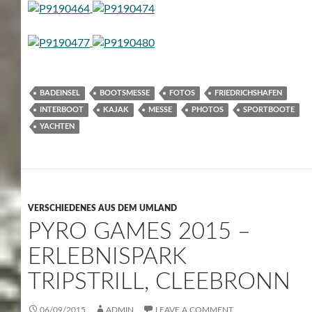
BADEINSEL
BOOTSMESSE
FOTOS
FRIEDRICHSHAFEN
INTERBOOT
KAJAK
MESSE
PHOTOS
SPORTBOOTE
YACHTEN
VERSCHIEDENES AUS DEM UMLAND
PYRO GAMES 2015 –
ERLEBNISPARK
TRIPSTRILL, CLEEBRONN
06/09/2015
ADMIN
LEAVE A COMMENT