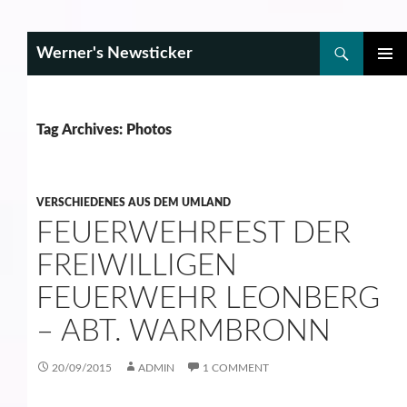
Search
Werner's Newsticker
SKIP
PRIMAR
TO
MENU
CONTENT
Tag Archives: Photos
VERSCHIEDENES AUS DEM UMLAND
FEUERWEHRFEST DER
FREIWILLIGEN
FEUERWEHR LEONBERG
– ABT. WARMBRONN
20/09/2015
ADMIN
1 COMMENT