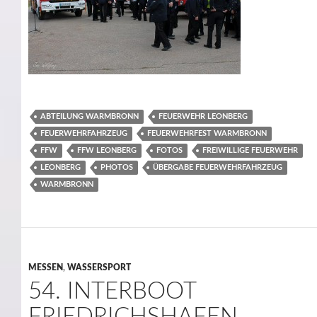
ABTEILUNG WARMBRONN
FEUERWEHR LEONBERG
FEUERWEHRFAHRZEUG
FEUERWEHRFEST WARMBRONN
FFW
FFW LEONBERG
FOTOS
FREIWILLIGE FEUERWEHR
LEONBERG
PHOTOS
ÜBERGABE FEUERWEHRFAHRZEUG
WARMBRONN
MESSEN
,
WASSERSPORT
54. INTERBOOT
FRIEDRICHSHAFEN