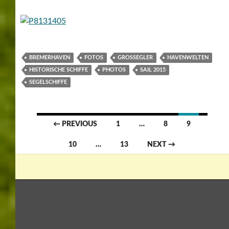
BREMERHAVEN
FOTOS
GROSSEGLER
HAVENWELTEN
HISTORISCHE SCHIFFE
PHOTOS
SAIL 2015
SEGELSCHIFFE
Posts
← PREVIOUS
1
…
8
9
navigation
10
…
13
NEXT →