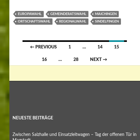
EUROPAWAHL
GEMEINDERATSWAHL
MAICHINGEN
ORTSCHAFTSWAHL
REGIONALWAHL
SINDELFINGEN
Posts
← PREVIOUS
1
…
14
15
navigation
16
…
28
NEXT →
NEUESTE BEITRÄGE
Zwischen Salzhalle und Einsatzleitwagen – Tag der offenen Tür in