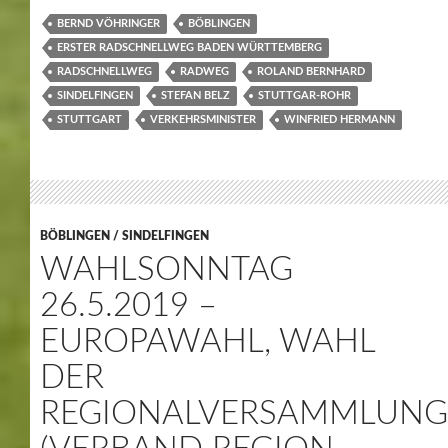
BERND VÖHRINGER
BÖBLINGEN
ERSTER RADSCHNELLWEG BADEN WÜRTTEMBERG
RADSCHNELLWEG
RADWEG
ROLAND BERNHARD
SINDELFINGEN
STEFAN BELZ
STUTTGAR-ROHR
STUTTGART
VERKEHRSMINISTER
WINFRIED HERMANN
BÖBLINGEN / SINDELFINGEN
WAHLSONNTAG
26.5.2019 –
EUROPAWAHL, WAHL
DER
REGIONALVERSAMMLUNG