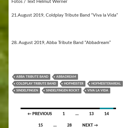
Fotos / Text Helmut Werner
21.August 2019, Coldplay Tribute Band “Viva la Vida”
28. August 2019, Abba Tribute Band “Abbadream”
ABBA TRIBUTE BAND
ABBADREAM
COLDPLAY TRIBUTE BAND
HOFMEISTER
HOFMEISTERAREAL
SINDELFINGEN
SINDELFINGEN ROCKT
VIVA LA VIDA
Posts
← PREVIOUS
1
…
13
14
navigation
15
…
28
NEXT →