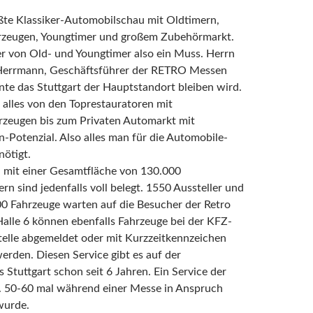
ßte Klassiker-Automobilschau mit Oldtimern,
zeugen, Youngtimer und großem Zubehörmarkt.
r von Old- und Youngtimer also ein Muss. Herrn
 Herrmann, Geschäftsführer der RETRO Messen
te das Stuttgart der Hauptstandort bleiben wird.
t alles von den Toprestauratoren mit
zeugen bis zum Privaten Automarkt mit
Potenzial. Also alles man für die Automobile-
nötigt.
n mit einer Gesamtfläche von 130.000
n sind jedenfalls voll belegt. 1550 Aussteller und
0 Fahrzeuge warten auf die Besucher der Retro
 Halle 6 können ebenfalls Fahrzeuge bei der KFZ-
telle abgemeldet oder mit Kurzzeitkennzeichen
erden. Diesen Service gibt es auf der
s Stuttgart schon seit 6 Jahren. Ein Service der
. 50-60 mal während einer Messe in Anspruch
urde.