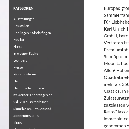
Europas grö
KATEGORIEN
Sammlerfahr
Ausstellungen
Für Liebhabe
Baustellen
Karl Ulrich
Böblingen / Sindelfingen
GmbH, beton
Fussball
Vertreten is
Home
Premiumfahr
In eigener Sache
Schnäppchen-
Leonberg
Mobilität be
Messen
Alle 9 Halle
Mondfinsternis
Quadratmeter
Natur
mehr als 350
Naturerscheinungen
Classics. In
nx.werner-sindelfingen.de
Zulassungss
Sail 2015 Bremerhaven
zugelassen w
Skurriles am Straßenrand
RetroClassic
Sonnenfinsternis
immerhin ca
Tipps
genommen w