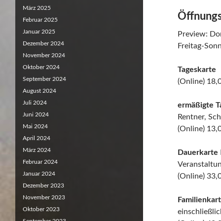
März 2025
Öffnungs
Februar 2025
Januar 2025
Preview: Do
Dezember 2024
Freitag-Sonn
November 2024
Oktober 2024
Tageskarte
September 2024
(Online) 18
August 2024
Juli 2024
ermäßigte T
Juni 2024
Rentner, Sc
Mai 2024
(Online) 13
April 2024
März 2024
Dauerkarte
Februar 2024
Veranstaltu
Januar 2024
(Online) 33
Dezember 2023
November 2023
Familienkar
Oktober 2023
einschließlic