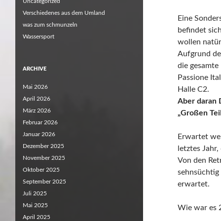
Uncategorized
Verschiedenes aus dem Umland
Eine Sonder
was zum schmunzeln
befindet sic
Wassersport
wollen natür
Aufgrund der
die gesamte
ARCHIVE
Passione Ital
Mai 2026
Halle C2.
April 2026
Aber daran D
März 2026
„Großen Tei
Februar 2026
Januar 2026
Erwartet wer
Dezember 2025
letztes Jahr
November 2025
Von den Ret
Oktober 2025
sehnsüchtig 
September 2025
erwartet.
Juli 2025
Mai 2025
Wie war es 
April 2025