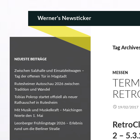
SKIP TO CONTENT
Search
Werner's Newsticker
Tag Archives
NEUESTE BEITRÄGE
Zwischen Salzhalle und Einsatzleitwagen –
MESSEN
Tag der offenen Tür in Magstadt
TERM
Rutesheimer Autoschau 2026 zwischen
Tradition und Wandel
RETR
Tobias Pokrop startet offiziell als neuer
Rathauschef in Rutesheim
19/02/2017
Mit Musik und Muskelkraft – Maichingen
feierte den 1. Mai
RetroCl
Leonberger Frühlingstage 2026 – Erlebnis
rund um die Berliner Straße
2 – 5.3