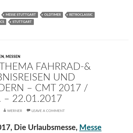
MESSE STUTTGART
OLDTIMER
RETROCLASSIC
ICS
STUTTGART
EN
,
MESSEN
ETHEMA FAHRRAD-&
BNISREISEN UND
ERN – CMT 2017 /
. – 22.01.2017
WERNER
LEAVE A COMMENT
17, Die Urlaubsmesse,
Messe