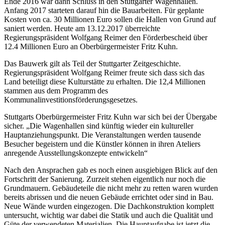
Ende 2016 war dann Schluss in den Stuttgarter Wagenhallen.
Anfang 2017 starteten darauf hin die Bauarbeiten. Für geplante
Kosten von ca. 30 Millionen Euro sollen die Hallen von Grund auf
saniert werden. Heute am 13.12.2017 überreichte
Regierungspräsident Wolfgang Reimer den Förderbescheid über
12.4 Millionen Euro an Oberbürgermeister Fritz Kuhn.
Das Bauwerk gilt als Teil der Stuttgarter Zeitgeschichte.
Regierungspräsident Wolfgang Reimer freute sich dass sich das
Land beteiligt diese Kulturstätte zu erhalten. Die 12,4 Millionen
stammen aus dem Programm des
Kommunalinvestitionsförderungsgesetzes.
Stuttgarts Oberbürgermeister Fritz Kuhn war sich bei der Übergabe
sicher. „Die Wagenhallen sind künftig wieder ein kultureller
Hauptanziehungspunkt. Die Veranstaltungen werden tausende
Besucher begeistern und die Künstler können in ihren Ateliers
anregende Ausstellungskonzepte entwickeln“
Nach den Ansprachen gab es noch einen ausgiebigen Blick auf den
Fortschritt der Sanierung. Zurzeit stehen eigentlich nur noch die
Grundmauern. Gebäudeteile die nicht mehr zu retten waren wurden
bereits abrissen und die neuen Gebäude errichtet oder sind in Bau.
Neue Wände wurden eingezogen. Die Dachkonstruktion komplett
untersucht, wichtig war dabei die Statik und auch die Qualität und
Güte der verwendeten Materialien. Die Hauptaufgabe ist jetzt die