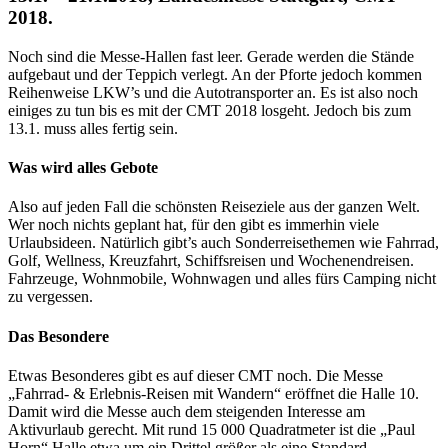
2018.
Noch sind die Messe-Hallen fast leer. Gerade werden die Stände
aufgebaut und der Teppich verlegt. An der Pforte jedoch kommen
Reihenweise LKW’s und die Autotransporter an. Es ist also noch
einiges zu tun bis es mit der CMT 2018 losgeht. Jedoch bis zum
13.1. muss alles fertig sein.
Was wird alles Gebote
Also auf jeden Fall die schönsten Reiseziele aus der ganzen Welt.
Wer noch nichts geplant hat, für den gibt es immerhin viele
Urlaubsideen. Natürlich gibt’s auch Sonderreisethemen wie Fahrrad,
Golf, Wellness, Kreuzfahrt, Schiffsreisen und Wochenendreisen.
Fahrzeuge, Wohnmobile, Wohnwagen und alles fürs Camping nicht
zu vergessen.
Das Besondere
Etwas Besonderes gibt es auf dieser CMT noch. Die Messe
„Fahrrad- & Erlebnis-Reisen mit Wandern“ eröffnet die Halle 10.
Damit wird die Messe auch dem steigenden Interesse am
Aktivurlaub gerecht. Mit rund 15 000 Quadratmeter ist die „Paul
Horn“ Halle etwa um ein Drittel größer als eine Standard-