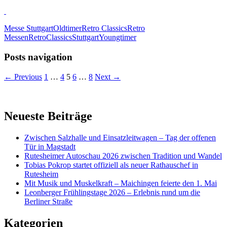
Messe Stuttgart
Oldtimer
Retro Classics
Retro
Messen
RetroClassics
Stuttgart
Youngtimer
Posts navigation
← Previous
1
…
4
5
6
…
8
Next →
Neueste Beiträge
Zwischen Salzhalle und Einsatzleitwagen – Tag der offenen
Tür in Magstadt
Rutesheimer Autoschau 2026 zwischen Tradition und Wandel
Tobias Pokrop startet offiziell als neuer Rathauschef in
Rutesheim
Mit Musik und Muskelkraft – Maichingen feierte den 1. Mai
Leonberger Frühlingstage 2026 – Erlebnis rund um die
Berliner Straße
Kategorien