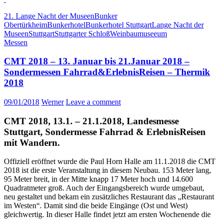
21. Lange Nacht der Museen
Bunker
Obertürkheim
Bunkerhotel
Bunkerhotel Stuttgart
Lange Nacht der
Museen
Stuttgart
Stuttgarter Schloß
Weinbaumuseeum
Messen
CMT 2018 – 13. Januar bis 21.Januar 2018 –
Sondermessen Fahrrad&ErlebnisReisen – Thermik
2018
09/01/2018
Werner
Leave a comment
CMT 2018, 13.1. – 21.1.2018, Landesmesse
Stuttgart, Sondermesse Fahrrad & ErlebnisReisen
mit Wandern.
Offiziell eröffnet wurde die Paul Horn Halle am 11.1.2018 die CMT
2018 ist die erste Veranstaltung in diesem Neubau. 153 Meter lang,
95 Meter breit, in der Mitte knapp 17 Meter hoch und 14.600
Quadratmeter groß. Auch der Eingangsbereich wurde umgebaut,
neu gestaltet und bekam ein zusätzliches Restaurant das „Restaurant
im Westen“. Damit sind die beide Eingänge (Ost und West)
gleichwertig. In dieser Halle findet jetzt am ersten Wochenende die