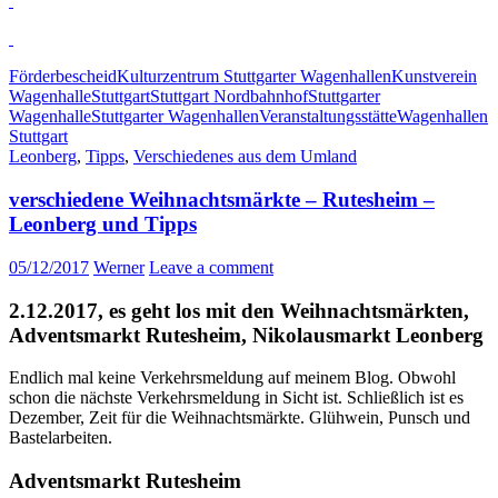
Förderbescheid
Kulturzentrum Stuttgarter Wagenhallen
Kunstverein
Wagenhalle
Stuttgart
Stuttgart Nordbahnhof
Stuttgarter
Wagenhalle
Stuttgarter Wagenhallen
Veranstaltungsstätte
Wagenhallen
Stuttgart
Leonberg
,
Tipps
,
Verschiedenes aus dem Umland
verschiedene Weihnachtsmärkte – Rutesheim –
Leonberg und Tipps
05/12/2017
Werner
Leave a comment
2.12.2017, es geht los mit den Weihnachtsmärkten,
Adventsmarkt Rutesheim, Nikolausmarkt Leonberg
Endlich mal keine Verkehrsmeldung auf meinem Blog. Obwohl
schon die nächste Verkehrsmeldung in Sicht ist. Schließlich ist es
Dezember, Zeit für die Weihnachtsmärkte. Glühwein, Punsch und
Bastelarbeiten.
Adventsmarkt Rutesheim