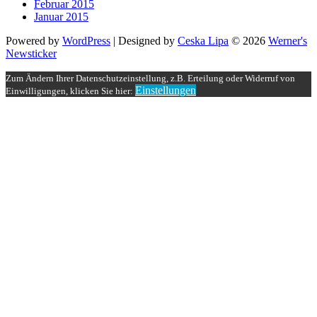
Februar 2015
Januar 2015
Powered by
WordPress
| Designed by
Ceska Lipa
© 2026
Werner's
Newsticker
Zum Ändern Ihrer Datenschutzeinstellung, z.B. Erteilung oder Widerruf von
Einstellungen
Einwilligungen, klicken Sie hier: