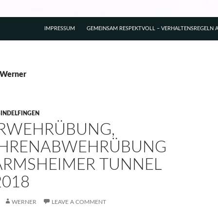
IMPRESSUM
GEMEINSAM RESPEKTVOLL – VERHALTENSREGELN A
y Werner
SINDELFINGEN
RWEHRÜBUNG,
AHRENABWEHRÜBUNG
ARMSHEIMER TUNNEL
2018
WERNER
LEAVE A COMMENT