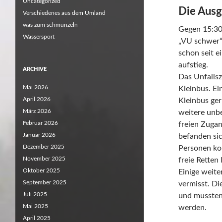
Uncategorized
Die Ausg
Verschiedenes aus dem Umland
was zum schmunzeln
Gegen 15:30
Wassersport
„VU schwer“
schon seit e
aufstieg.
ARCHIVE
Das Unfallsz
Mai 2026
Kleinbus. Ei
April 2026
Kleinbus ger
März 2026
weitere unbe
Februar 2026
freien Zuga
Januar 2026
befanden sic
Dezember 2025
Personen kon
November 2025
freie Retten
Oktober 2025
Einige weit
September 2025
vermisst. D
Juli 2025
und mussten
Mai 2025
werden.
April 2025