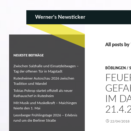
SKIP TO CONTENT
Search
Werner's Newsticker
All posts b
NEUESTE BEITRÄGE
Zwischen Salzhalle und Einsatzleitwagen –
BÖBLINGEN / 
Tag der offenen Tür in Magstadt
FEUE
Rutesheimer Autoschau 2026 zwischen
Tradition und Wandel
GEF
Tobias Pokrop startet offiziell als neuer
Rathauschef in Rutesheim
IM D
Mit Musik und Muskelkraft – Maichingen
21.4.
feierte den 1. Mai
Leonberger Frühlingstage 2026 – Erlebnis
rund um die Berliner Straße
22/04/2018