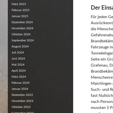
März 2025
Der Eins
Februar 2025
Januar 2025
Für jeden Ge
Dezember 2024
Ausrückeord
November 2024
die Menschen
Oktober 2024
Gefahrenabw
September 2024
Brandbekämp
August 2024
Fahrzeuge in
Juli 2024
Tunneleingan
Juni 2024
Seite ein Gr
Mai 2024
Grafenau, D
April 2024
Brandbekämp
März 2024
Menschenret
Februar 2024
Maichingen 
Januar 2024
Such- und Re
Dezember 2023
fast Nullsic
November 2023
nach Person
Oktober 2023
mussten 5 P