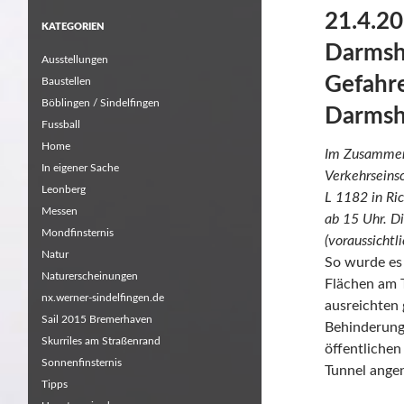
21.4.20
KATEGORIEN
Darmsh
Ausstellungen
Gefahr
Baustellen
Böblingen / Sindelfingen
Darmsh
Fussball
Home
Im Zusammen
In eigener Sache
Verkehrseinsc
Leonberg
L 1182 in Ri
Messen
ab 15 Uhr. D
Mondfinsternis
(voraussichtl
Natur
So wurde es
Naturerscheinungen
Flächen am 
nx.werner-sindelfingen.de
ausreichten
Sail 2015 Bremerhaven
Behinderunge
Skurriles am Straßenrand
öffentliche
Sonnenfinsternis
Tunnel ang
Tipps