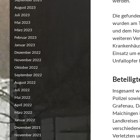
September 2023
werden.
August 2023
Juli 2023
Die gefunden
Mai 2023
wurden am T
März 2023
und dem Not
Februar 2023
weiteren Ve
Januar 2023
Krankenhäus
Dezember 2022
Einsatz um 
November 2022
Unfallopfer
Oktober 2022
September 2022
Beteilig
August 2022
Juli 2022
Insgesamt w
Mai 2022
Polizei sow
April 2022
Grafenau, D
März 2022
Maichingen 
Januar 2022
Landkreises 
Dezember 2021
verschieden
November 2021
Verletzten u