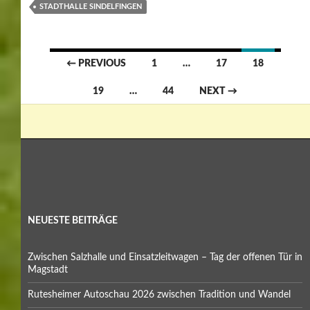
STADTHALLE SINDELFINGEN
Posts
← PREVIOUS
1
…
17
18
navigation
19
…
44
NEXT →
NEUESTE BEITRÄGE
Zwischen Salzhalle und Einsatzleitwagen – Tag der offenen Tür in
Magstadt
Rutesheimer Autoschau 2026 zwischen Tradition und Wandel