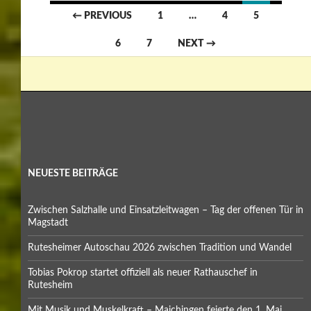
Posts
← PREVIOUS
1
…
4
5
navigation
6
7
NEXT →
NEUESTE BEITRÄGE
Zwischen Salzhalle und Einsatzleitwagen – Tag der offenen Tür in
Magstadt
Rutesheimer Autoschau 2026 zwischen Tradition und Wandel
Tobias Pokrop startet offiziell als neuer Rathauschef in
Rutesheim
Mit Musik und Muskelkraft – Maichingen feierte den 1. Mai