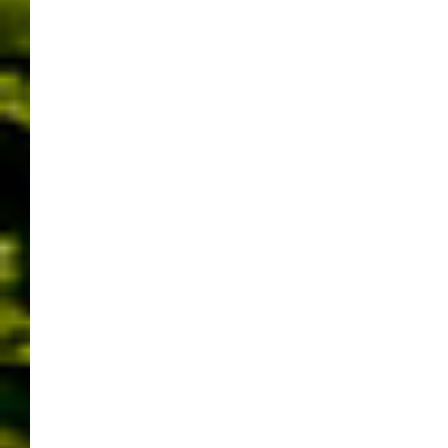
ist der Verkehr in den Nachtzeiten von 22 Uhr – 5 Uhr
morgens.
Info vom Regierungspräsidium:
Die Sperrung erfolgt an der Anschlussstelle Stuttgart-
Feuerbach mit einer Umleitung auf der B 295 über
Ditzingen und Leonberg zur Anschlussstelle Leonberg-
West. Dazu wird die vorhandene Sperrung der B 295
aufgrund der derzeit laufenden
Fahrbahndeckenerneuerung von Ditzingen nach
Leonberg in der Nacht in dieser Fahrtrichtung
aufgehoben, so dass eine Durchfahrt im Zuge der
Umleitung der A 81 im Einbahnverkehr möglich ist.
Während der Brandrauchversuche in der Weströhre
muss außerdem die Oströhre in Fahrtrichtung Heilbronn
aus Sicherheitsgründen mehrfach kurzzeitig gesperrt
werden.
Während der Brandrauchversuche in der Oströhre muss