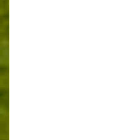
und somit Behinderungen. Diese Arbeiten gehören
bereits, als Vorabmaßnahme, zur Baulichen und
Betriebstechnischen Ertüchtigung des Engelbergtunnels.
Die Hauptbaumaßnahme beginnt dann ab Ende 2018.
Die Gesamtbauzeit beträgt 5 Jahre. Es sollen aber
während der gesamten Bauzeit tagsüber 3 Fahrstreifen,
mit eingeschränkter Breite, zur Verfügung stehen.
Nachts, in den verkehrsarmen Zeiten, werden evtl.
einzelne Fahrstreifen gesperrt.
Am 22.November bis 24 November gibt es
Brandrauchversuche im Engelbergtunnel.
3 Monate
dauerten die Arbeiten an den „Querschlägen“ im
Engelbergtunnel. Diese wurden jetzt mit Türen und Toren
verschlossen und so soll kein Brandrauch mehr in die
benachbarte Tunnelröhre dringen und den Personen
darin Schutz bieten. Dies wir in diesen Tagen überprüft.
Zuerst wird die Weströhre am 22-23.November
überprüft. Am 23-24.November die Oströhre. Betroffen