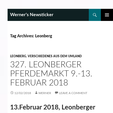
Search
Werner's Newsticker
SKIP
PRIMAR
TO
MENU
CONTENT
Tag Archives: Leonberg
LEONBERG
,
VERSCHIEDENES AUS DEM UMLAND
327. LEONBERGER
PFERDEMARKT 9.-13.
FEBRUAR 2018
12/02/2018
WERNER
LEAVE A COMMENT
13.Februar 2018, Leonberger