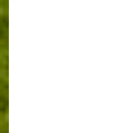
BRANDRAUCHVERSUCHE
IM ENGELBERGTUNNEL.
16/11/2017
WERNER
LEAVE A COMMENT
Sperrung der West- bzw. Oströhre
des Engelbergtunnels, Einbau von
Türen und Tore an den
Querverbindungen der beiden
Tunnelröhren,
Brandrauchversuche zur
Überprüfung der
Sicherheitsvorschriften.
Auch am/im Engelbergtunnel gibt es Baumaßnahmen