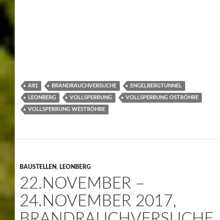
außerdem die Weströhre in Fahrtrichtung
München/Karlsruhe aus Sicherheitsgründen mehrfach
kurzzeitig gesperrt werden.
Dem Verkehrsteilnehmer wird dringend empfohlen,
während dieser kurzzeitigen Sperrungen die Autobahn
nicht zu verlassen, da eine Umfahrung zu wesentlich
höheren Zeitverlusten führen wird.
Text/Fotos Helmut Werner
Fotos: Erweiterung des Betriebsgebäude, Rauchabzug,
Bertiebszentrale