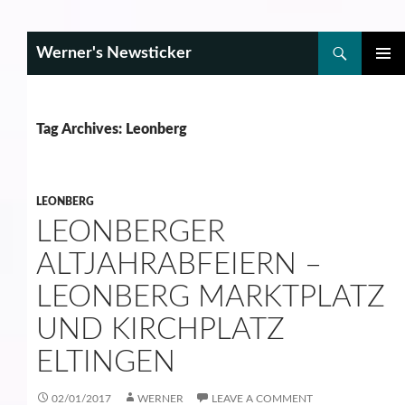
Search
Werner's Newsticker
SKIP
PRIMAR
TO
MENU
CONTENT
Tag Archives: Leonberg
LEONBERG
LEONBERGER
ALTJAHRABFEIERN –
LEONBERG MARKTPLATZ
UND KIRCHPLATZ
ELTINGEN
02/01/2017
WERNER
LEAVE A COMMENT