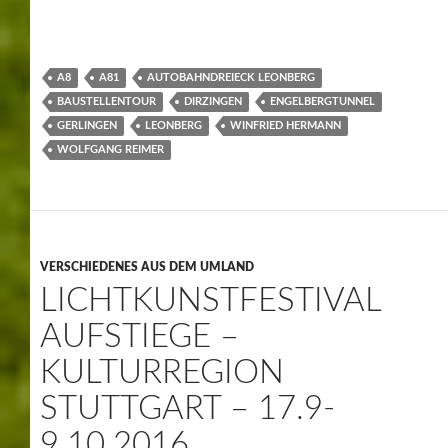
A8
A81
AUTOBAHNDREIECK LEONBERG
BAUSTELLENTOUR
DIRZINGEN
ENGELBERGTUNNEL
GERLINGEN
LEONBERG
WINFRIED HERMANN
WOLFGANG REIMER
VERSCHIEDENES AUS DEM UMLAND
LICHTKUNSTFESTIVAL
AUFSTIEGE –
KULTURREGION
STUTTGART – 17.9-
9.10.2016