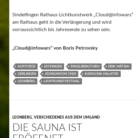
AUFSTIEGE
DITZINGEN
ENGELBERGTURM
ERIK MÁTRAI
GERLINGEN
JEONGMOON CHOI
KAROLINA HALATEK
LEONBERG
LICHTKUNSTFESTIVAL
LEONBERG
,
VERSCHIEDENES AUS DEM UMLAND
DIE SAUNA IST
ERÖFFNET –
LEONBERGER
HALLENBAD
19/09/2016
WERNER
LEAVE A COMMENT
17.9.2016,
Leonberg
, Leonberger