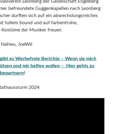
valsverein Leonberg der Gesellschaft Engelberg
mmer befreundete Guggenkapellen nach Leonberg
ucher durften sich auf ein abwechslungsreiches
t tollem Sound und auf farbenfrohe,
e Kostüme der Musiker freuen.
o NaNeu, JoeWö
 gibt es Werbefreie Berichte – Wenn sie mich
ützen und mir helfen wollen – Hier gehts zu
bepartnern
!
Rathaussturm 2024