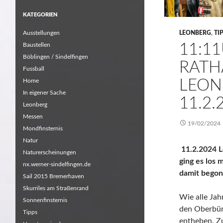
KATEGORIEN
Ausstellungen
LEONBERG
,
TI
11:1
Baustellen
Böblingen / Sindelfingen
RATH
Fussball
LEON
Home
In eigener Sache
11.2.
Leonberg
Messen
19/02/2024
Mondfinsternis
Natur
11.2.2024 L
Naturerscheinungen
ging es los 
nx.werner-sindelfingen.de
damit begon
Sail 2015 Bremerhaven
Skurriles am Straßenrand
Wie alle Jah
Sonnenfinsternis
den Oberbü
Tipps
entheben. Zu