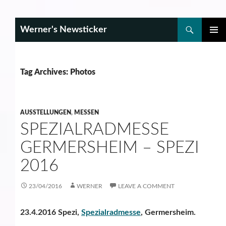
Search
Werner's Newsticker
SKIP
PRIMAR
TO
MENU
CONTENT
Tag Archives: Photos
AUSSTELLUNGEN
,
MESSEN
SPEZIALRADMESSE
GERMERSHEIM – SPEZI
2016
23/04/2016
WERNER
LEAVE A COMMENT
23.4.2016 Spezi,
Spezialradmesse
, Germersheim.