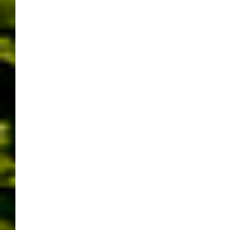
VERSCHIEDENES AUS DEM UMLAND
LEONBERGER
PFERDEMARKT, WARM-
UP,
GUGGENMUSIKTREFFEN,
FESTZUG
10/02/2016
WERNER
LEAVE A COMMENT
9.2.2016, Leonberg, Pferdemarkt Festzug, Hocketse in
der Feuerwache.
Heute am Dienstag eigentlich wieder typisches
Pferdemarktwetter also trüb, kalt und regnerisch oder
Schnee. Diesmal ordentlich Regen und Wind. Aber selbst
bei diesem Wetter bleiben am „National Feiertag
Leonbergs“ die Bürger nicht Zuhause sitzen und kamen