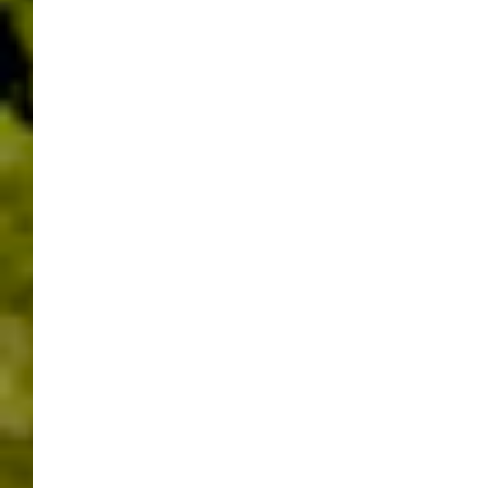
reichlich zum Pferdemarkt. Hocketse in der Feuerwache,
Hocketse in der Steinturnhalle, Veranstaltungen im
Reiterstadion, Festplatz mit Krämermarkt in der
Steinstraße und Pferdemarkt (Handel) auf dem
Marktplatz. Überall fröhliches, närrisches Treiben. Der
Publikumsmagnet ist allerdings der Festzug um 14:00Uhr
zu dem die Gäste, trotz des schlechten Wetters,
strömten. „Die verschiedenen Gruppen können ja nichts
dafür, und Ihre Arbeit soll ja auch belohnt werden“ so
hörte ich es von verschiedenen Gästen. Rund 2 Stunden
benötigen die vielen Gruppen, die eine Mischung aus
Tradition und aktuellen Ereignissen zeigen, bis das Ende
des Festzuges erreicht ist. Danach wurde in den
verschiedenen Lokationen weitergefeiert.
Meine Fotos stammen vom Start des Festzuges und aus
der Feuerwache.
Text und Fotos Helmut Werner