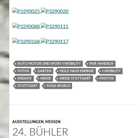
AUTO MOTOR UND SPORT-I-MOBILITY
FAIR HANDELN
FOTOS
GARTEN
HOLZ HAUS ENERGIE
I-MOBILITY
KREATIV
MESSE
MESSE STUTTGART
PHOTOS
STUTTGART
YOGA WORLD
AUSSTELLUNGEN
,
MESSEN
24. BÜHLER